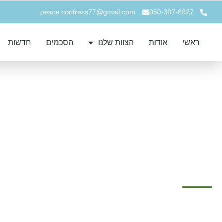
peace.confress77@gmail.com
050-307-6927
ראשי
אודות
הצוות שלנו
הסכמים
חדשות
סבב 16 – מסמכים