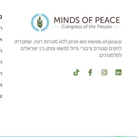
מ
ר
א
minds-of-peace הוא ארגון ללא מטרות רווח, שמטרתו
להקים קונגרס ציבורי גדול למשא ומתן בין ישראלים
ה
לפלסטינים.
ה
ח
א
צ