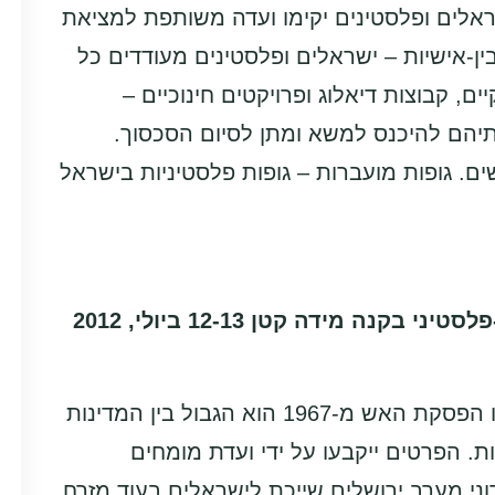
ראלים ופלסטינים יקימו ועדה משותפת למציאת
ן-אישיות – ישראלים ופלסטינים מעודדים כל
ם, קבוצות דיאלוג ופרויקטים חינוכיים –
ותיהם להיכנס למשא ומתן לסיום הסכסוך.
 להגיע להסכם שלום מסכם תוך 24 חודשים. גופות מועברות – גופות פלסטיניות בישראל
מיינדס אוף פיס – כנס משא ומתן ציבורי ישראלי-פלסטיני בקנה מידה קטן 12-13 ביולי, 2012
הסכם 2: הסכם שלום מסכם גבולות: באופן עקרוני קו הפסקת האש מ-1967 הוא הגבול בין המדינות
ות. הפרטים ייקבעו על ידי ועדת מומחים
וני מערב ירושלים שייכת לישראלים בעוד מזרח