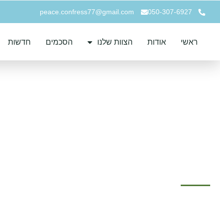
peace.confress77@gmail.com
050-307-6927
ראשי
אודות
הצוות שלנו
הסכמים
חדשות
מזרח ירושלים – ספטמבר 011