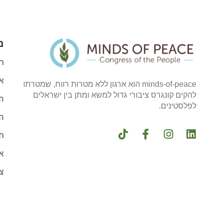
מ
ר
א
minds-of-peace הוא ארגון ללא מטרות רווח, שמטרתו
להקים קונגרס ציבורי גדול למשא ומתן בין ישראלים
ה
לפלסטינים.
ה
ח
א
צ