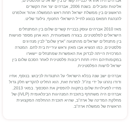
אברהים היה אחראי לבניית קשרים בין ישראלים ופלסטינים,
אליטות ומובילים. בשנת 2006, אברהים יצר את הקשרים
הראשונים בין ממשלת ישראל תחת ראש הממשלה אהוד אולמרט
להנהגת חמאס בנוגע לחייל הישראלי החטוף, גילעד שליט.
מאז 2010 אברהים עוסק בבניית קשרים שלום בין המתנחלים
הישראלים לפלסטינים. בצורה משמעותית, הוא ארגן מספר פגישות
בין מתנחלים ישראלים מהתנועה "ארץ שלום" לבין מנהיגים
פלסטינים, כמו הנשיא אבו מאזן וראש עיריית בית לחם. המטרה
המרכזית הייתה לבדוק את האפשרות שמתנחלים יישארו
במקומותיהם ויחיו תחת ריבונות פלסטינית לאחר הסכם שלום בין
ישראל לרשות הפלסטינית.
אברהים ישב שנה בכלא הישראלי על התנגדות לכיבוש. בנוסף, אחיו
ודודו נהרגו על ידי צה"ל. למרות זאת, הוא החליט להקדיש חלק גדול
מחייו לפעילויות שלום בתקווה להפסיק את הסכסוך. במאי 2013,
אברהים היה משתתף בתוכנית המנהיגות הבינלאומית (IVLP) של
מחלקת המדינה של ארה"ב, שהיא תוכנית ההחלפה המקצועית
הראשית של ממשלת ארה"ב.