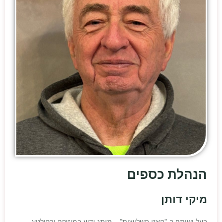
הנהלת כספים
מיקי דותן
בעל ושותף ב-"האזן השלישית" – מותג ידוע במוזיקה ובקולנוע.