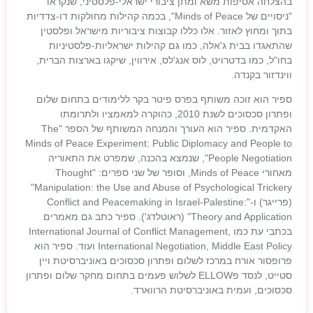
בהצלחה אסיפות משא ומתן ציבורי ישראלי-פלסטיני, שנקראו
"ניסויים של Minds of Peace", בכמה קהילות מחולקות דו-צדדיות
בתוך ומחוץ לאזור. אלו כללו קבוצות ציבוריות מישראל ופלסטין
שהתאגדו בבית ג'אלה, כמו גם קהילות ישראליות-פלסטיניות
בחו"ל, כמו בדטרויט, לוס אנג'לס, אירווין, שיקגו בארצות הברית,
ווינדזור בקנדה.
ספיר הוא זוכה משותף בפרס פיטר בקר ללימודים בתחום שלום
ופתרון סכסוכים לשנת 2010, כהוקרה למאמציו ולתרומתו
האקדמית. ספיר הוא העורך והמנחה המשותף של הספר "The
Minds of Peace Experiment: Public Diplomacy and People to
People Negotiation", שנמצא בהכנה, שמפרט את התאוריה
מאחורי Minds of Peace, וסופר של שני ספרים: "Thought
Manipulation: the Use and Abuse of Psychological Trickery"
(פרייגר) ו-"Conflict and Peacemaking in Israel-Palestine:
Theory and Application" (ראוטלדג'). ספיר כתב גם מאמרים
בכתבי עת כמו International Journal of Conflict Management,
International Negotiation, Middle East Policy ועוד. ספיר הוא
פרופסור אורח במרכז לשלום ופתרון סכסוכים באוניברסיטת ויין
סטייט, לנסד פELLOW לשלוש פעמים בתחום מחקר שלום ופתרון
סכסוכים, ועמית באוניברסיטת הרווארד.